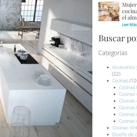
Mujere
cocina
el alm
Leer Más
Buscar po
Categorías
Accesorios 
(22)
Cocinas
(12
Cocinas 
Cocinas
Cocinas
Cocinas 
Cocinas
Cocinas
Cocinas Vin
Diseño de c