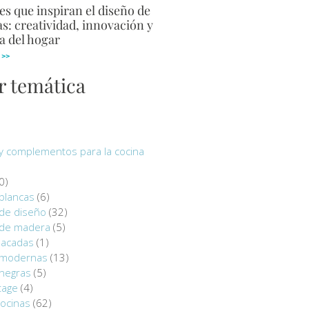
s que inspiran el diseño de
s: creatividad, innovación y
a del hogar
 >>
r temática
y complementos para la cocina
0)
blancas
(6)
 de diseño
(32)
 de madera
(5)
lacadas
(1)
 modernas
(13)
 negras
(5)
tage
(4)
ocinas
(62)