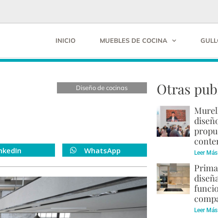
INICIO
MUEBLES DE COCINA
GULL
Otras pub
Diseño de cocinas
Murel
diseño
propu
cont
nkedIn
WhatsApp
Leer Más
Prima
diseñ
funci
compa
Leer Más