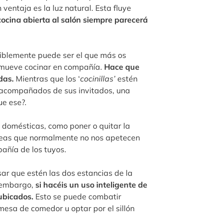
entaja es la luz natural. Esta fluye
cina abierta al salón siempre parecerá
iblemente puede ser el que más os
omueve cocinar en compañía.
Hace que
das.
Mientras que los ‘
cocinillas’
estén
r acompañados de sus invitados, una
ue ese?.
s domésticas, como poner o quitar la
tareas que normalmente no nos apetecen
ñía de los tuyos.
ar que estén las dos estancias de la
n embargo,
si hacéis un uso inteligente de
ubicados.
Esto se puede combatir
mesa de comedor u optar por el sillón