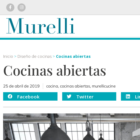
Inicio
>
Diseño de cocinas
>
Cocinas abiertas
Cocinas abiertas
25 de abril de 2019
cocina
,
cocinas abiertas
,
murellicucine
Facebook
Twitter
Li