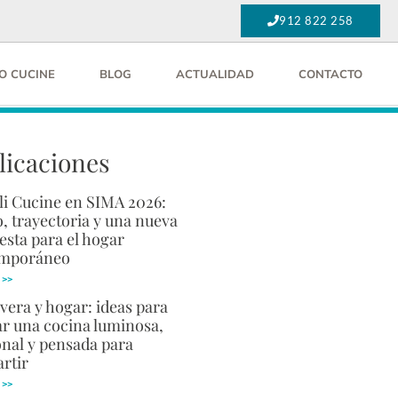
912 822 258
O CUCINE
BLOG
ACTUALIDAD
CONTACTO
licaciones
li Cucine en SIMA 2026:
, trayectoria y una nueva
esta para el hogar
emporáneo
 >>
vera y hogar: ideas para
ar una cocina luminosa,
onal y pensada para
rtir
 >>