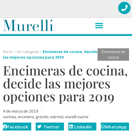
Inicio
>
Sin categoría
>
Encimeras de cocina, decide
Encimeras de
las mejores opciones para 2019
cocina
Encimeras de cocina,
decide las mejores
opciones para 2019
4 de marzo de 2019
cocinas
,
encimera
,
granito
,
mármol
,
murelli cucine
Facebook
Twitter
LinkedIn
WhatsApp