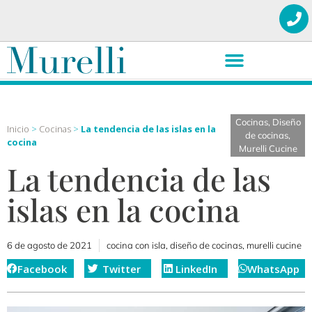
Cocinas
,
Diseño
Inicio
>
Cocinas
>
La tendencia de las islas en la
de cocinas
,
cocina
Murelli Cucine
La tendencia de las
islas en la cocina
6 de agosto de 2021
cocina con isla
,
diseño de cocinas
,
murelli cucine
Facebook
Twitter
LinkedIn
WhatsApp