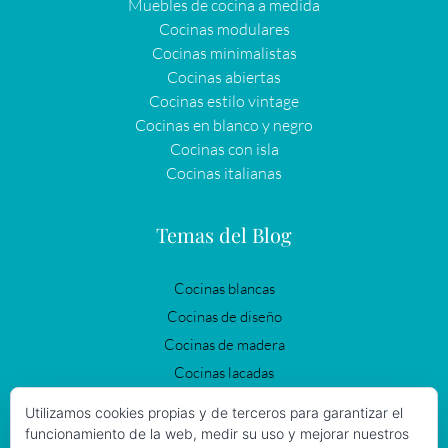
Muebles de cocina a medida
Cocinas modulares
Cocinas minimalistas
Cocinas abiertas
Cocinas estilo vintage
Cocinas en blanco y negro
Cocinas con isla
Cocinas italianas
Temas del Blog
Cocinas blancas
Cocinas de diseño
Cocinas de madera
Cocinas lacadas
Cocinas modernas
Utilizamos cookies propias y de terceros para garantizar el
Cocinas negras
funcionamiento de la web, medir su uso y mejorar nuestros