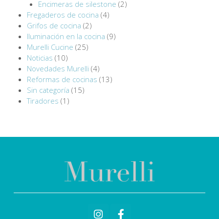
Encimeras de silestone
(2)
Fregaderos de cocina
(4)
Grifos de cocina
(2)
Iluminación en la cocina
(9)
Murelli Cucine
(25)
Noticias
(10)
Novedades Murelli
(4)
Reformas de cocinas
(13)
Sin categoría
(15)
Tiradores
(1)