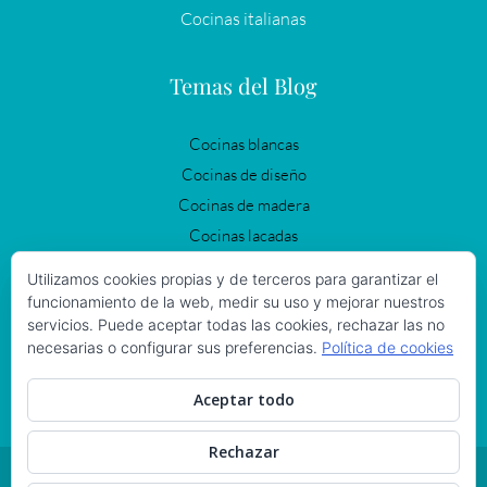
Cocinas italianas
Temas del Blog
Cocinas blancas
Cocinas de diseño
Cocinas de madera
Cocinas lacadas
Cocinas modernas
Utilizamos cookies propias y de terceros para garantizar el
Cocinas negras
funcionamiento de la web, medir su uso y mejorar nuestros
servicios. Puede aceptar todas las cookies, rechazar las no
Cocinas Vintage
necesarias o configurar sus preferencias.
Política de cookies
Iluminación en la cocina
Reformas de cocinas
Aceptar todo
Rechazar
© 2021 MURELLI CUCINE S.L. TODOS LOS DERECHOS RESERVADOS.