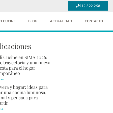
912 822 258
O CUCINE
BLOG
ACTUALIDAD
CONTACTO
licaciones
li Cucine en SIMA 2026:
, trayectoria y una nueva
esta para el hogar
emporáneo
 >>
vera y hogar: ideas para
ar una cocina luminosa,
onal y pensada para
rtir
 >>