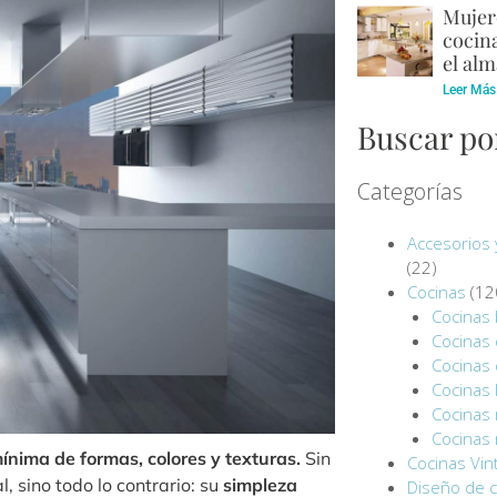
Mujere
cocina
el alm
Leer Más
Buscar po
Categorías
Accesorios 
(22)
Cocinas
(12
Cocinas 
Cocinas
Cocinas
Cocinas 
Cocinas
Cocinas
ínima de formas, colores y texturas.
Sin
Cocinas Vin
 sino todo lo contrario: su
simpleza
Diseño de c