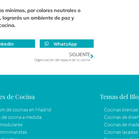
s mínimos, por colores neutrales o
, lograrás un ambiente de paz y
cocina.
nkedIn
WhatsApp
SIGUIENTE
Organización del espacio de tu cocina
es de Cocina
Temas del Bl
m de cocinas en Madrid
Cocinas blancas
 de cocina a medida
Cocinas de dise
 modulares
Cocinas de mad
minimalistas
Cocinas lacadas