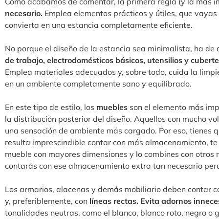
Como acabamos de comentar, la primera regla (y la más im
necesario.
Emplea elementos prácticos y útiles, que vayas a 
convierta en una estancia completamente eficiente.
No porque el diseño de la estancia sea minimalista, ha de 
de trabajo, electrodomésticos básicos, utensilios y cuberte
Emplea materiales adecuados y, sobre todo, cuida la limpie
en un ambiente completamente sano y equilibrado.
En este tipo de estilo, los
muebles
son el elemento más imp
la distribución posterior del diseño. Aquellos con mucho v
una sensación de ambiente más cargado. Por eso, tienes que 
resulta imprescindible contar con más almacenamiento, t
mueble con mayores dimensiones y lo combines con otros m
contarás con ese almacenamiento extra tan necesario pero
Los armarios, alacenas y demás mobiliario deben contar c
y, preferiblemente, con
líneas rectas. Evita adornos innece
tonalidades neutras, como el blanco, blanco roto, negro o g