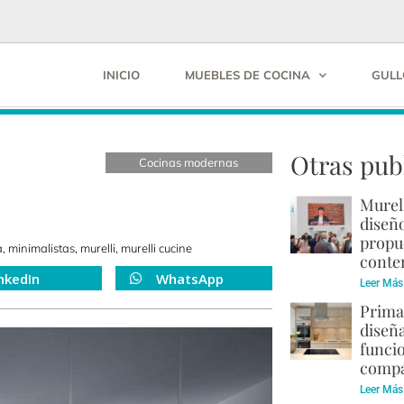
INICIO
MUEBLES DE COCINA
GULL
Otras pub
Cocinas modernas
Murel
diseño
propu
a
,
minimalistas
,
murelli
,
murelli cucine
cont
nkedIn
WhatsApp
Leer Más
Prima
diseñ
funci
compa
Leer Más