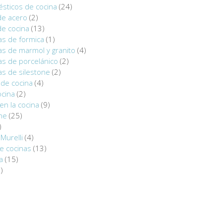
sticos de cocina
(24)
de acero
(2)
de cocina
(13)
as de formica
(1)
s de marmol y granito
(4)
as de porcelánico
(2)
s de silestone
(2)
de cocina
(4)
ocina
(2)
en la cocina
(9)
ine
(25)
)
Murelli
(4)
e cocinas
(13)
a
(15)
)