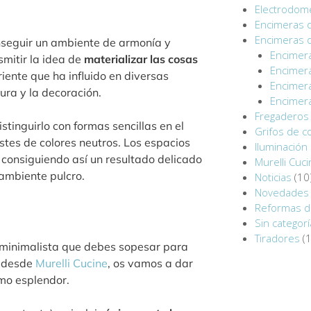
Electrodomé
Encimeras 
Encimeras 
nseguir un ambiente de armonía y
Encimer
smitir la idea de
materializar las cosas
Encimera
riente que ha influido en diversas
Encimer
ura y la decoración.
Encimera
Fregaderos 
tinguirlo con formas sencillas en el
Grifos de c
stes de colores neutros. Los espacios
Iluminación 
, consiguiendo así un resultado delicado
Murelli Cuc
ambiente pulcro.
Noticias
(10
Novedades 
Reformas d
Sin categorí
Tiradores
(1
a minimalista que debes sopesar para
, desde
Murelli Cucine
, os vamos a dar
imo esplendor.