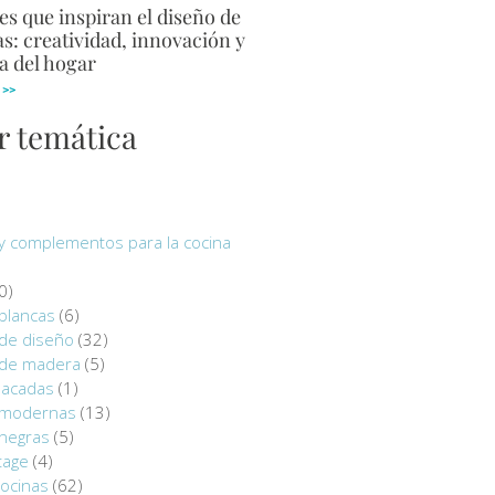
s que inspiran el diseño de
s: creatividad, innovación y
a del hogar
 >>
r temática
y complementos para la cocina
0)
blancas
(6)
 de diseño
(32)
 de madera
(5)
lacadas
(1)
 modernas
(13)
 negras
(5)
tage
(4)
ocinas
(62)