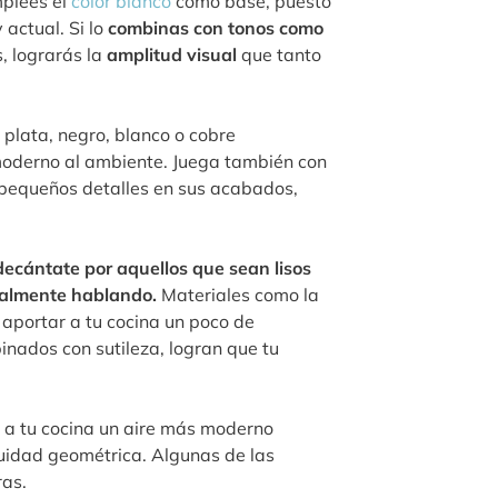
mplees el
color blanco
como base, puesto
 actual. Si lo
combinas con tonos como
, lograrás la
amplitud visual
que tanto
 plata, negro, blanco o cobre
 moderno al ambiente. Juega también con
n pequeños detalles en sus acabados,
decántate por aquellos que sean lisos
sualmente hablando.
Materiales como la
a aportar a tu cocina un poco de
nados con sutileza, logran que tu
 a tu cocina un aire más moderno
uidad geométrica. Algunas de las
ras.