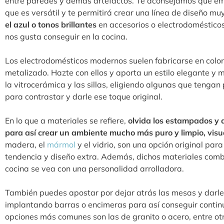
entre paredes y demás artefactos. Te aconsejamos que e
que es versátil y te permitirá crear una línea de diseño muy
el azul o tonos brillantes
en accesorios o electrodomésticos
nos gusta conseguir en la cocina.
Los electrodomésticos modernos suelen fabricarse en color
metalizado. Hazte con ellos y aporta un estilo elegante y
la vitrocerámica y las sillas, eligiendo algunas que tenga
para contrastar y darle ese toque original.
En lo que a materiales se refiere,
olvida los estampados y 
para así crear un ambiente mucho más puro y limpio, vi
madera, el
mármol
y el vidrio, son una opción original par
tendencia y diseño extra. Además, dichos materiales combi
cocina se vea con una personalidad arrolladora.
También puedes apostar por dejar atrás las mesas y darle
implantando barras o encimeras para así conseguir contin
opciones más comunes son las de granito o acero, entre ot