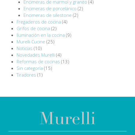
Encimeras de marmol y granito
(4)
Encimeras de porcelánico
(2)
Encimeras de silestone
(2)
Fregaderos de cocina
(4)
Grifos de cocina
(2)
Iluminación en la cocina
(9)
Murelli Cucine
(25)
Noticias
(10)
Novedades Murelli
(4)
Reformas de cocinas
(13)
Sin categoría
(15)
Tiradores
(1)