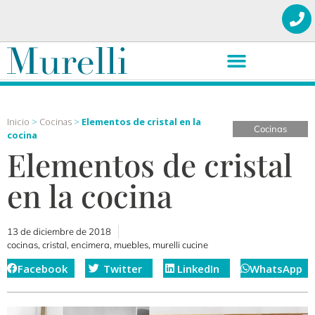
Inicio
>
Cocinas
>
Elementos de cristal en la
Cocinas
cocina
Elementos de cristal
en la cocina
13 de diciembre de 2018
cocinas
,
cristal
,
encimera
,
muebles
,
murelli cucine
Facebook
Twitter
LinkedIn
WhatsApp