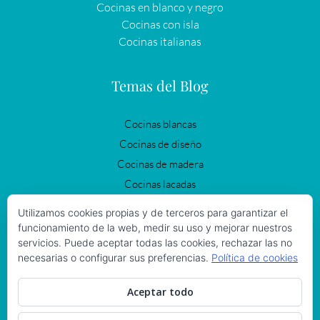
Cocinas en blanco y negro
Cocinas con isla
Cocinas italianas
Temas del Blog
Cocinas blancas
Cocinas de diseño
Cocinas de madera
Cocinas lacadas
Cocinas modernas
Utilizamos cookies propias y de terceros para garantizar el
Cocinas negras
funcionamiento de la web, medir su uso y mejorar nuestros
servicios. Puede aceptar todas las cookies, rechazar las no
Cocinas Vintage
necesarias o configurar sus preferencias.
Política de cookies
Iluminación en la cocina
Reformas de cocinas
Aceptar todo