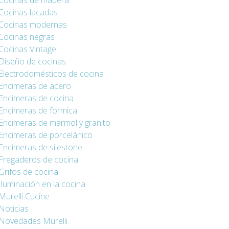
Cocinas de madera
Cocinas lacadas
Cocinas modernas
Cocinas negras
Cocinas Vintage
Diseño de cocinas
Electrodomésticos de cocina
Encimeras de acero
Encimeras de cocina
Encimeras de formica
Encimeras de marmol y granito
Encimeras de porcelánico
Encimeras de silestone
Fregaderos de cocina
Grifos de cocina
Iluminación en la cocina
Murelli Cucine
Noticias
Novedades Murelli