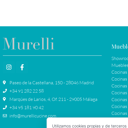
Muebl
Showroo
Muebles
Cocinas
Cocinas 
Paseo de la Castellana, 150 - 28046 Madrid
Cocinas 
+34 91 282 22 58
Cocinas 
Marqúes de Larios, 4, Of. 211 - 29005 Málaga
Cocinas 
Cocinas 
+34 95 181 90 42
Cocinas 
info@murellicucine.com
Utilizamos cookies propias y de terceros