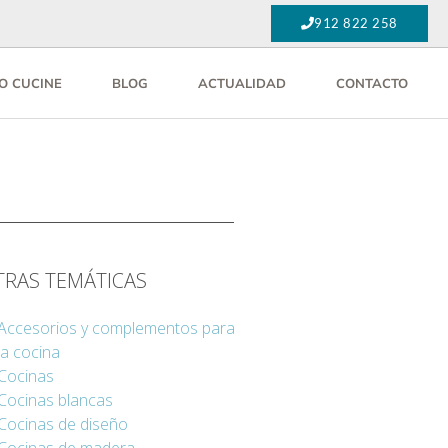
912 822 258
O CUCINE
BLOG
ACTUALIDAD
CONTACTO
TRAS TEMÁTICAS
Accesorios y complementos para
la cocina
Cocinas
Cocinas blancas
Cocinas de diseño