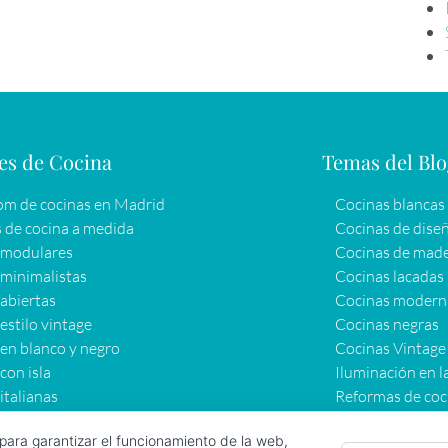
es de Cocina
Temas del Bl
m de cocinas en Madrid
Cocinas blancas
 de cocina a medida
Cocinas de dise
 modulares
Cocinas de mad
minimalistas
Cocinas lacadas
abiertas
Cocinas modern
estilo vintage
Cocinas negras
en blanco y negro
Cocinas Vintage
con isla
Iluminación en l
italianas
Reformas de coc
 para garantizar el funcionamiento de la web,