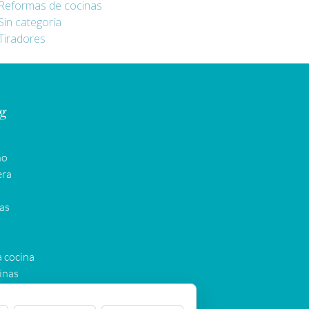
Reformas de cocinas
Sin categoría
Tiradores
og
ño
era
as
a cocina
inas