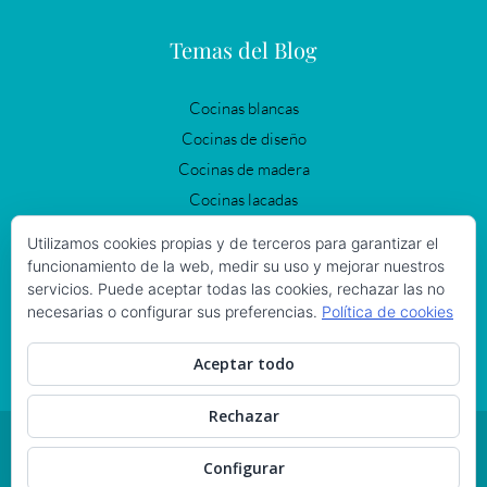
Temas del Blog
Cocinas blancas
Cocinas de diseño
Cocinas de madera
Cocinas lacadas
Cocinas modernas
Utilizamos cookies propias y de terceros para garantizar el
Cocinas negras
funcionamiento de la web, medir su uso y mejorar nuestros
servicios. Puede aceptar todas las cookies, rechazar las no
Cocinas Vintage
necesarias o configurar sus preferencias.
Política de cookies
Iluminación en la cocina
Reformas de cocinas
Aceptar todo
Rechazar
© 2021 MURELLI CUCINE S.L. TODOS LOS DERECHOS RESERVADOS.
POLÍTICA DE COOKIES
|
POLITICA DE PRIVACIDAD
|
DISEÑO WEB
Configurar
MADRID