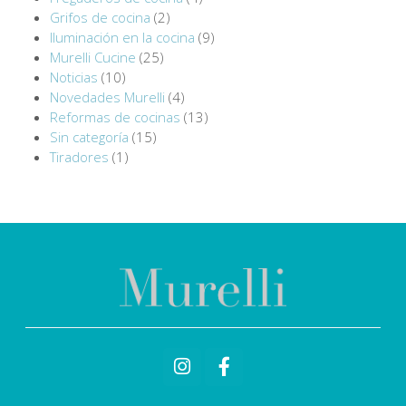
Grifos de cocina
(2)
Iluminación en la cocina
(9)
Murelli Cucine
(25)
Noticias
(10)
Novedades Murelli
(4)
Reformas de cocinas
(13)
Sin categoría
(15)
Tiradores
(1)