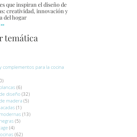
s que inspiran el diseño de
s: creatividad, innovación y
a del hogar
 >>
r temática
y complementos para la cocina
0)
blancas
(6)
 de diseño
(32)
 de madera
(5)
lacadas
(1)
 modernas
(13)
 negras
(5)
tage
(4)
ocinas
(62)