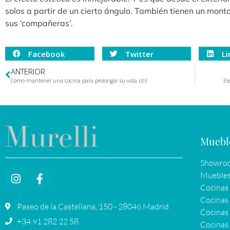
solos a partir de un cierto ángulo. También tienen un mont
sus ‘compañeras’.
Facebook
Twitter
Li
ANTERIOR
Cómo mantener una cocina para prolongar su vida útil
El
Muebl
Showroo
Muebles
Cocinas
Cocinas 
Paseo de la Castellana, 150 - 28046 Madrid
Cocinas 
+34 91 282 22 58
Cocinas 