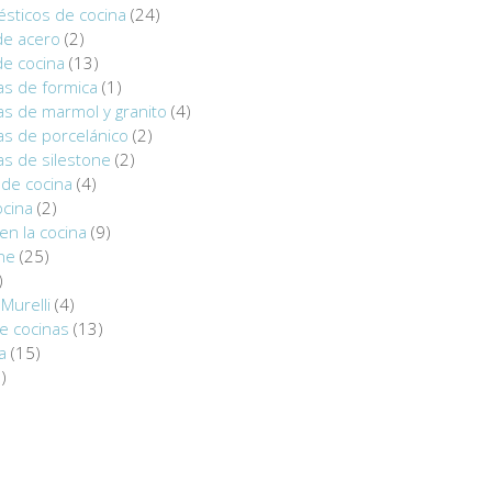
sticos de cocina
(24)
de acero
(2)
de cocina
(13)
as de formica
(1)
s de marmol y granito
(4)
as de porcelánico
(2)
s de silestone
(2)
de cocina
(4)
ocina
(2)
en la cocina
(9)
ine
(25)
)
Murelli
(4)
e cocinas
(13)
a
(15)
)