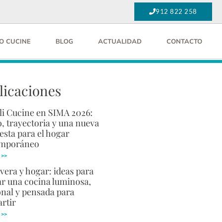
912 822 258
O CUCINE
BLOG
ACTUALIDAD
CONTACTO
licaciones
li Cucine en SIMA 2026:
, trayectoria y una nueva
esta para el hogar
emporáneo
 >>
vera y hogar: ideas para
ar una cocina luminosa,
onal y pensada para
rtir
 >>