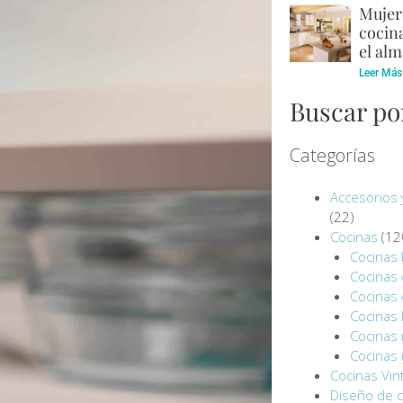
Mujere
cocina
el alm
Leer Más
Buscar po
Categorías
Accesorios 
(22)
Cocinas
(12
Cocinas 
Cocinas
Cocinas
Cocinas 
Cocinas
Cocinas
Cocinas Vin
Diseño de c