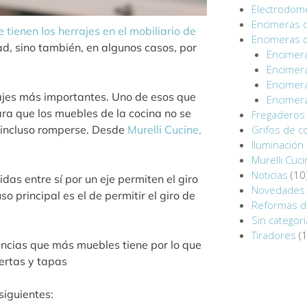
Electrodomé
Encimeras 
 tienen los herrajes en el mobiliario de
Encimeras 
dad, sino también, en algunos casos, por
Encimer
Encimera
Encimer
ajes más importantes. Uno de esos que
Encimera
ra que los muebles de la cocina no se
Fregaderos 
Grifos de c
 incluso romperse. Desde
Murelli Cucine,
Iluminación 
Murelli Cuc
Noticias
(10
as entre sí por un eje permiten el giro
Novedades 
o principal es el de permitir el giro de
Reformas d
Sin categorí
Tiradores
(1
ancias que más muebles tiene por lo que
ertas y tapas
siguientes: