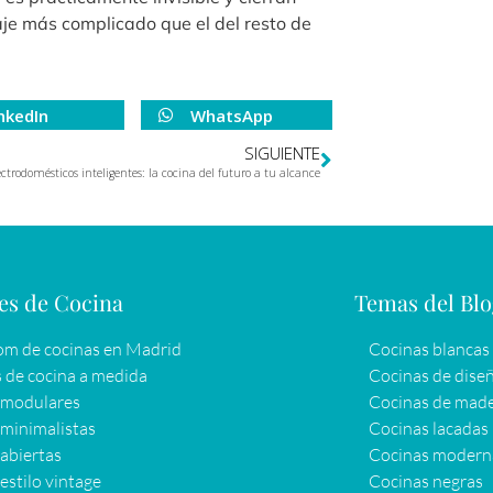
aje más complicado que el del resto de
nkedIn
WhatsApp
SIGUIENTE
ectrodomésticos inteligentes: la cocina del futuro a tu alcance
es de Cocina
Temas del Bl
m de cocinas en Madrid
Cocinas blancas
 de cocina a medida
Cocinas de dise
 modulares
Cocinas de mad
minimalistas
Cocinas lacadas
abiertas
Cocinas modern
estilo vintage
Cocinas negras