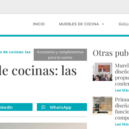
INICIO
MUEBLES DE COCINA
GULL
Otras pub
 de cocinas: las
Accesorios y complementos
para la cocina
e cocinas: las
Murel
diseño
propu
cont
Leer Más
Prima
diseñ
nkedIn
WhatsApp
funci
compa
Leer Más