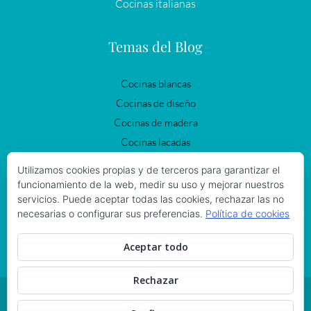
Cocinas italianas
Temas del Blog
Cocinas blancas
Cocinas de diseño
Cocinas de madera
Cocinas lacadas
Cocinas modernas
Utilizamos cookies propias y de terceros para garantizar el
Cocinas negras
funcionamiento de la web, medir su uso y mejorar nuestros
servicios. Puede aceptar todas las cookies, rechazar las no
Cocinas Vintage
necesarias o configurar sus preferencias.
Política de cookies
Iluminación en la cocina
Reformas de cocinas
Aceptar todo
Rechazar
© 2021 MURELLI CUCINE S.L. TODOS LOS DERECHOS RESERVADOS.
POLÍTICA DE COOKIES
|
POLITICA DE PRIVACIDAD
|
DISEÑO WEB