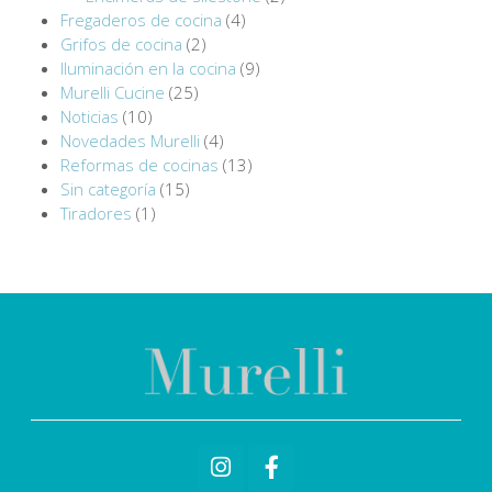
Fregaderos de cocina
(4)
Grifos de cocina
(2)
Iluminación en la cocina
(9)
Murelli Cucine
(25)
Noticias
(10)
Novedades Murelli
(4)
Reformas de cocinas
(13)
Sin categoría
(15)
Tiradores
(1)