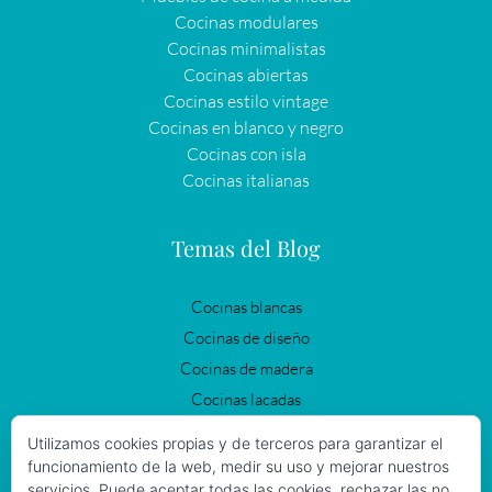
Cocinas modulares
Cocinas minimalistas
Cocinas abiertas
Cocinas estilo vintage
Cocinas en blanco y negro
Cocinas con isla
Cocinas italianas
Temas del Blog
Cocinas blancas
Cocinas de diseño
Cocinas de madera
Cocinas lacadas
Cocinas modernas
Utilizamos cookies propias y de terceros para garantizar el
Cocinas negras
funcionamiento de la web, medir su uso y mejorar nuestros
servicios. Puede aceptar todas las cookies, rechazar las no
Cocinas Vintage