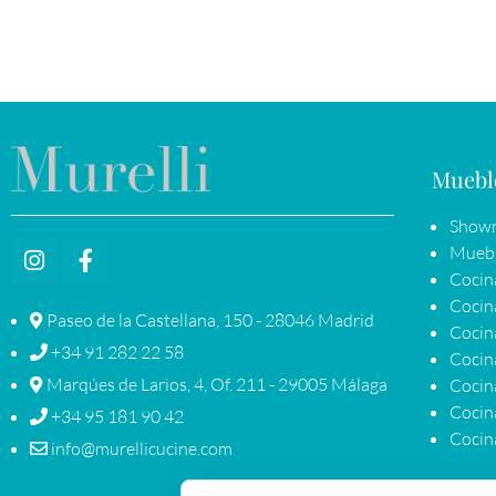
Muebl
Showr
Muebl
Cocin
Cocin
Paseo de la Castellana, 150 - 28046 Madrid
Cocin
+34 91 282 22 58
Cocina
Marqúes de Larios, 4, Of. 211 - 29005 Málaga
Cocin
Cocina
+34 95 181 90 42
Cocina
info@murellicucine.com