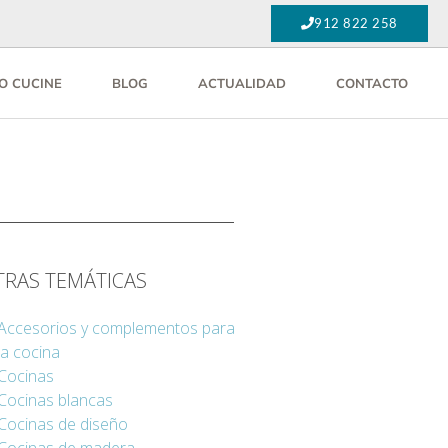
912 822 258
O CUCINE
BLOG
ACTUALIDAD
CONTACTO
TRAS TEMÁTICAS
Accesorios y complementos para
la cocina
Cocinas
Cocinas blancas
Cocinas de diseño