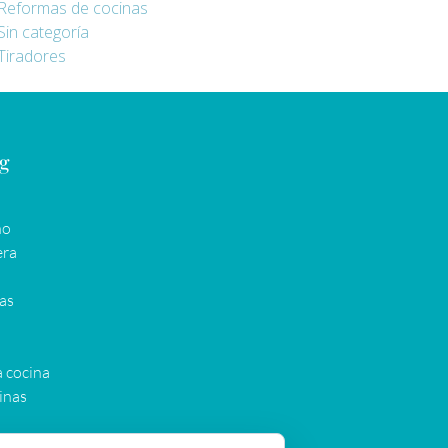
Reformas de cocinas
Sin categoría
Tiradores
og
ño
era
as
a cocina
inas