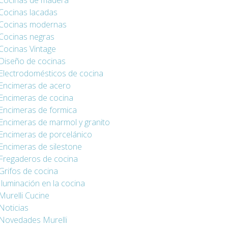
Cocinas de madera
Cocinas lacadas
Cocinas modernas
Cocinas negras
Cocinas Vintage
Diseño de cocinas
Electrodomésticos de cocina
Encimeras de acero
Encimeras de cocina
Encimeras de formica
Encimeras de marmol y granito
Encimeras de porcelánico
Encimeras de silestone
Fregaderos de cocina
Grifos de cocina
Iluminación en la cocina
Murelli Cucine
Noticias
Novedades Murelli