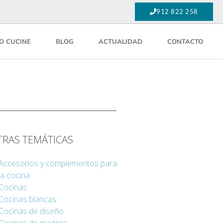
912 822 258
O CUCINE
BLOG
ACTUALIDAD
CONTACTO
TRAS TEMÁTICAS
Accesorios y complementos para
la cocina
Cocinas
Cocinas blancas
Cocinas de diseño