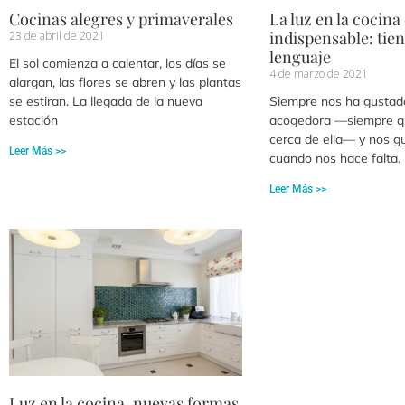
Cocinas alegres y primaverales
La luz en la cocina
indispensable: tie
23 de abril de 2021
lenguaje
El sol comienza a calentar, los días se
4 de marzo de 2021
alargan, las flores se abren y las plantas
se estiran. La llegada de la nueva
Siempre nos ha gustado
estación
acogedora —siempre q
cerca de ella— y nos gu
Leer Más >>
cuando nos hace falta.
Leer Más >>
Luz en la cocina, nuevas formas