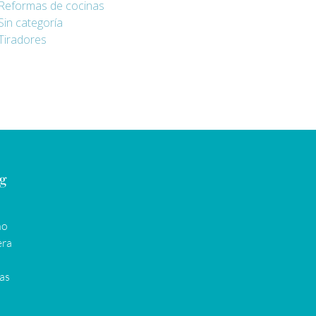
Reformas de cocinas
Sin categoría
Tiradores
og
ño
era
as