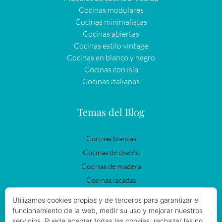
Cocinas modulares
Cocinas minimalistas
Cocinas abiertas
Cocinas estilo vintage
Cocinas en blanco y negro
Cocinas con isla
Cocinas italianas
Temas del Blog
Cocinas blancas
Cocinas de diseño
Cocinas de madera
Cocinas lacadas
Cocinas modernas
Utilizamos cookies propias y de terceros para garantizar el
Cocinas negras
funcionamiento de la web, medir su uso y mejorar nuestros
servicios. Puede aceptar todas las cookies, rechazar las no
Cocinas Vintage