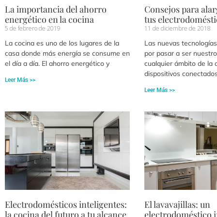
La importancia del ahorro
Consejos para alarg
energético en la cocina
tus electrodomést
5 de febrero de 2019
11 de diciembre de 2018
La cocina es uno de los lugares de la
Las nuevas tecnología
casa donde más energía se consume en
por pasar a ser nuestro
el día a día. El ahorro energético y
cualquier ámbito de la 
dispositivos conectados
Leer Más >>
Leer Más >>
Electrodomésticos inteligentes:
El lavavajillas: un
la cocina del futuro a tu alcance
electrodoméstico 