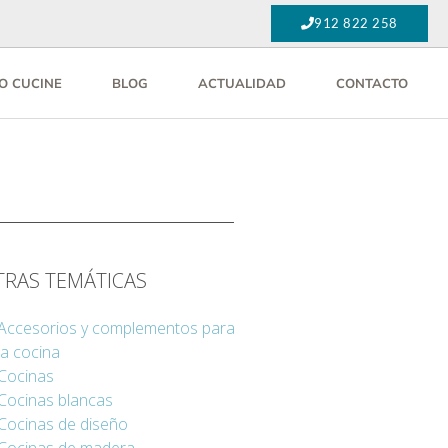
912 822 258
O CUCINE
BLOG
ACTUALIDAD
CONTACTO
TRAS TEMÁTICAS
Accesorios y complementos para
la cocina
Cocinas
Cocinas blancas
Cocinas de diseño