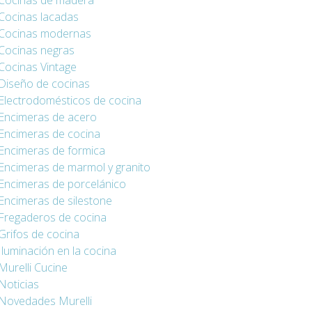
Cocinas de madera
Cocinas lacadas
Cocinas modernas
Cocinas negras
Cocinas Vintage
Diseño de cocinas
Electrodomésticos de cocina
Encimeras de acero
Encimeras de cocina
Encimeras de formica
Encimeras de marmol y granito
Encimeras de porcelánico
Encimeras de silestone
Fregaderos de cocina
Grifos de cocina
Iluminación en la cocina
Murelli Cucine
Noticias
Novedades Murelli