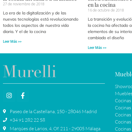
en la cocina
27 de noviembre de 2018
16 de octubre de 2018
La era de la digitalización y de las
nuevas tecnologías está revolucionando
La transición y evoluci
todos los aspectos de nuestra vida
la cocina ha afectado a
diaria. Y el de la cocina
elementos de su interio
cambiado el diseño
Leer Más >>
Leer Más >>
Muebl
Showroo
Muebles
Cocinas
Cocinas 
Paseo de la Castellana, 150 - 28046 Madrid
Cocinas 
+34 91 282 22 58
Cocinas 
Marqúes de Larios, 4, Of. 211 - 29005 Málaga
Cocinas 