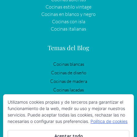
Cocinas estilo vintage
Cocinas en blanco y negro
Cocinas con isla
Cocinas italianas
Temas del Blog
Cocinas blancas
Cocinas de diseño
Cocinas de madera
Cocinas lacadas
Cocinas modernas
Utilizamos cookies propias y de terceros para garantizar el
Cocinas negras
funcionamiento de la web, medir su uso y mejorar nuestros
servicios. Puede aceptar todas las cookies, rechazar las no
Cocinas Vintage
necesarias o configurar sus preferencias.
Política de cookies
Iluminación en la cocina
Reformas de cocinas
Aceptar todo