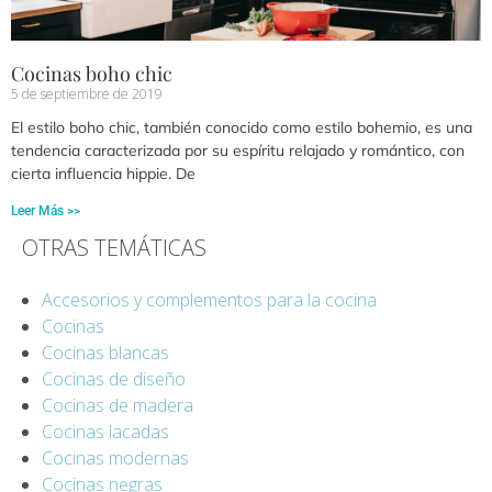
Cocinas boho chic
5 de septiembre de 2019
El estilo boho chic, también conocido como estilo bohemio, es una
tendencia caracterizada por su espíritu relajado y romántico, con
cierta influencia hippie. De
Leer Más >>
OTRAS TEMÁTICAS
Accesorios y complementos para la cocina
Cocinas
Cocinas blancas
Cocinas de diseño
Cocinas de madera
Cocinas lacadas
Cocinas modernas
Cocinas negras