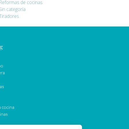
Reformas de cocinas
Sin categoría
Tiradores
og
ño
era
as
a cocina
inas