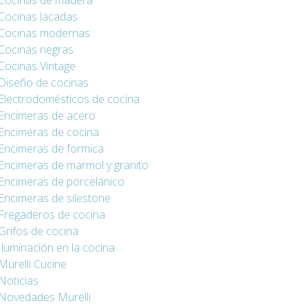
Cocinas de madera
Cocinas lacadas
Cocinas modernas
Cocinas negras
Cocinas Vintage
Diseño de cocinas
Electrodomésticos de cocina
Encimeras de acero
Encimeras de cocina
Encimeras de formica
Encimeras de marmol y granito
Encimeras de porcelánico
Encimeras de silestone
Fregaderos de cocina
Grifos de cocina
Iluminación en la cocina
Murelli Cucine
Noticias
Novedades Murelli