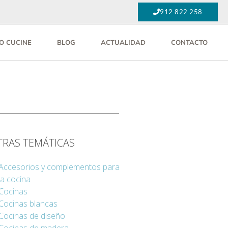
912 822 258
O CUCINE
BLOG
ACTUALIDAD
CONTACTO
TRAS TEMÁTICAS
Accesorios y complementos para
la cocina
Cocinas
Cocinas blancas
Cocinas de diseño