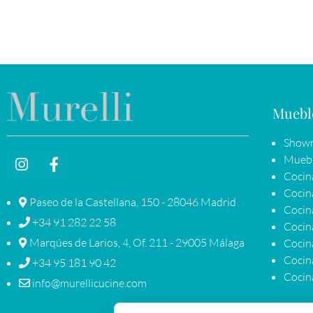
Muebl
Showr
Muebl
Cocin
Cocin
Paseo de la Castellana, 150 - 28046 Madrid
Cocin
+34 91 282 22 58
Cocina
Marqúes de Larios, 4, Of. 211 - 29005 Málaga
Cocin
Cocina
+34 95 181 90 42
Cocina
info@murellicucine.com