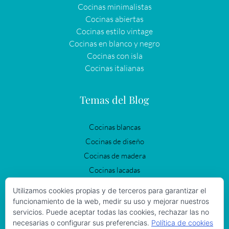
Cocinas minimalistas
Cocinas abiertas
Cocinas estilo vintage
Cocinas en blanco y negro
Cocinas con isla
Cocinas italianas
Temas del Blog
Cocinas blancas
Cocinas de diseño
Cocinas de madera
Cocinas lacadas
Cocinas modernas
Utilizamos cookies propias y de terceros para garantizar el
Cocinas negras
funcionamiento de la web, medir su uso y mejorar nuestros
servicios. Puede aceptar todas las cookies, rechazar las no
Cocinas Vintage
necesarias o configurar sus preferencias.
Política de cookies
Iluminación en la cocina