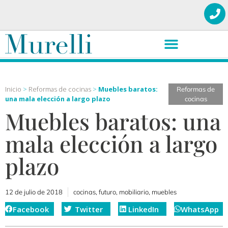
Inicio
>
Reformas de cocinas
>
Muebles baratos:
Reformas de
una mala elección a largo plazo
cocinas
Muebles baratos: una
mala elección a largo
plazo
12 de julio de 2018
cocinas
,
futuro
,
mobiliario
,
muebles
Facebook
Twitter
LinkedIn
WhatsApp