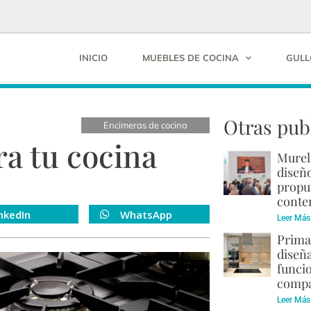
INICIO
MUEBLES DE COCINA
GULL
Otras pub
Encimeras de cocina
a tu cocina
Murel
diseño
propu
cont
nkedIn
WhatsApp
Leer Más
Prima
diseñ
funci
compa
Leer Más