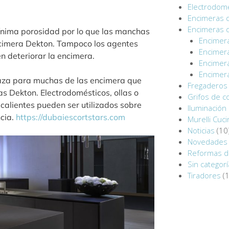
Electrodomé
Encimeras 
Encimeras 
ínima porosidad por lo que las manchas
Encimer
cimera Dekton. Tampoco los agentes
Encimera
n deteriorar la encimera.
Encimer
Encimera
za para muchas de las encimera que
Fregaderos 
s Dekton. Electrodomésticos, ollas o
Grifos de c
 calientes pueden ser utilizados sobre
Iluminación 
ncia.
https://dubaiescortstars.com
Murelli Cuc
Noticias
(10
Novedades 
Reformas d
Sin categorí
Tiradores
(1