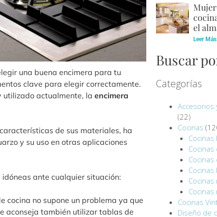
Mujere
cocina
el alm
Leer Más
Buscar po
elegir una buena encimera para tu
Categorías
lementos clave para elegir correctamente.
utilizado actualmente, la
encimera
Accesorios 
(22)
Cocinas
(12
características de sus materiales, ha
Cocinas 
arzo y su uso en otras aplicaciones
Cocinas
Cocinas
Cocinas 
 idóneas ante cualquier situación:
Cocinas
Cocinas
s de cocina no supone un problema ya que
Cocinas Vin
e aconseja también utilizar tablas de
Diseño de c