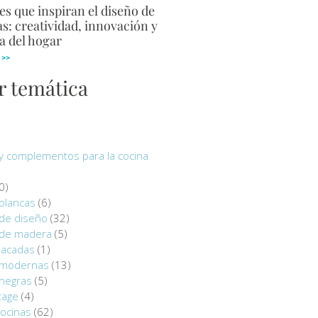
s que inspiran el diseño de
s: creatividad, innovación y
a del hogar
 >>
r temática
y complementos para la cocina
0)
blancas
(6)
 de diseño
(32)
 de madera
(5)
lacadas
(1)
 modernas
(13)
 negras
(5)
tage
(4)
ocinas
(62)