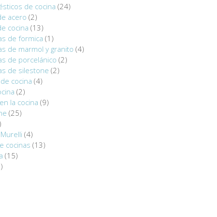
sticos de cocina
(24)
de acero
(2)
de cocina
(13)
as de formica
(1)
s de marmol y granito
(4)
as de porcelánico
(2)
s de silestone
(2)
de cocina
(4)
ocina
(2)
en la cocina
(9)
ine
(25)
)
Murelli
(4)
e cocinas
(13)
a
(15)
)