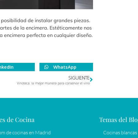
 posibilidad de instalar grandes piezas.
partes de la encimera. Estéticamente nos
la encimera perfecta en cualquier diseño.
nkedIn
WhatsApp
SIGUIENTE
Vinoteca: la mejor manera para conservar el vino
es de Cocina
Temas del Bl
m de cocinas en Madrid
Cocinas blancas