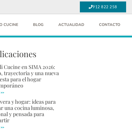
912 822 258
O CUCINE
BLOG
ACTUALIDAD
CONTACTO
licaciones
li Cucine en SIMA 2026:
, trayectoria y una nueva
esta para el hogar
emporáneo
 >>
vera y hogar: ideas para
ar una cocina luminosa,
onal y pensada para
rtir
 >>