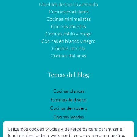
Muebles de cocina a medida
Cocinas modulares
Cocinas minimalistas
Cocinas abiertas
Cocinas estilo vintage
Cocinas en blanco y negro
Cocinas con isla
Cocinas italianas
Temas del Blog
Cocinas blancas
Cocinas de diseño
Cocinas de madera
Cocinas lacadas
Cocinas modernas
Utilizamos cookies propias y de terceros para garantizar el
Cocinas negras
funcionamiento de la web, medir su uso y mejorar nuestros