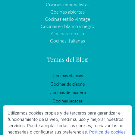
Cocinas minimalistas
Cocinas abiertas
Cocinas estilo vintage
Cocinas en blanco y negro
Cocinas con isla
Cocinas italianas
Temas del Blog
Cocinas blancas
Cocinas de diseño
Cocinas de madera
Cocinas lacadas
Cocinas modernas
Utilizamos cookies propias y de terceros para garantizar el
Cocinas negras
funcionamiento de la web, medir su uso y mejorar nuestros
servicios. Puede aceptar todas las cookies, rechazar las no
Cocinas Vintage
necesarias o configurar sus preferencias.
Política de cookies
Iluminación en la cocina